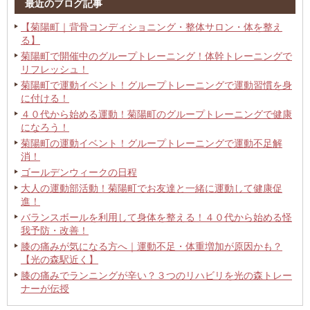
最近のブログ記事
【菊陽町｜背骨コンディショニング・整体サロン・体を整え
る】
菊陽町で開催中のグループトレーニング！体幹トレーニングで
リフレッシュ！
菊陽町で運動イベント！グループトレーニングで運動習慣を身
に付ける！
４０代から始める運動！菊陽町のグループトレーニングで健康
になろう！
菊陽町の運動イベント！グループトレーニングで運動不足解
消！
ゴールデンウィークの日程
大人の運動部活動！菊陽町でお友達と一緒に運動して健康促
進！
バランスボールを利用して身体を整える！４０代から始める怪
我予防・改善！
膝の痛みが気になる方へ｜運動不足・体重増加が原因かも？
【光の森駅近く】
膝の痛みでランニングが辛い？３つのリハビリを光の森トレー
ナーが伝授