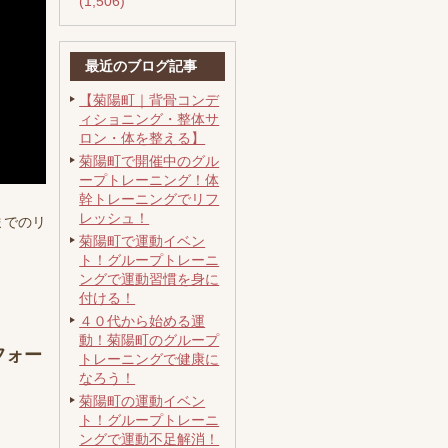
(1,506)
最近のブログ記事
【菊陽町｜背骨コンデ
ィショニング・整体サ
ロン・体を整える】
菊陽町で開催中のグル
ープトレーニング！体
幹トレーニングでリフ
レッシュ！
までのリ
菊陽町で運動イベン
ト！グループトレーニ
ングで運動習慣を身に
付ける！
４０代から始める運
動！菊陽町のグループ
ォー
トレーニングで健康に
なろう！
菊陽町の運動イベン
ト！グループトレーニ
ングで運動不足解消！