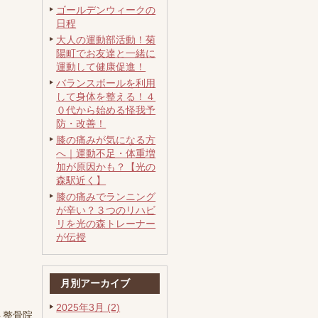
ゴールデンウィークの
日程
大人の運動部活動！菊
陽町でお友達と一緒に
運動して健康促進！
バランスボールを利用
して身体を整える！４
０代から始める怪我予
防・改善！
膝の痛みが気になる方
へ｜運動不足・体重増
加が原因かも？【光の
森駅近く】
膝の痛みでランニング
が辛い？３つのリハビ
リを光の森トレーナー
が伝授
月別アーカイブ
2025年3月 (2)
ト整骨院