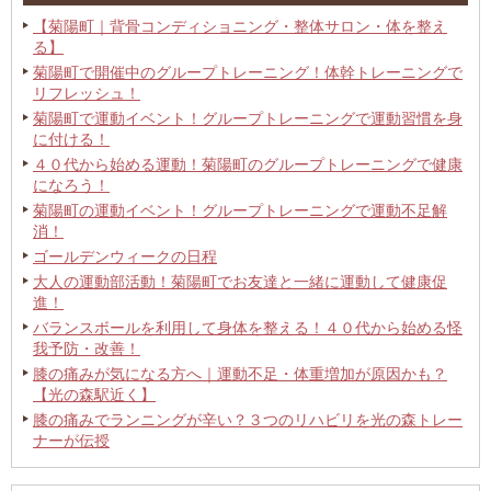
【菊陽町｜背骨コンディショニング・整体サロン・体を整え
る】
菊陽町で開催中のグループトレーニング！体幹トレーニングで
リフレッシュ！
菊陽町で運動イベント！グループトレーニングで運動習慣を身
に付ける！
４０代から始める運動！菊陽町のグループトレーニングで健康
になろう！
菊陽町の運動イベント！グループトレーニングで運動不足解
消！
ゴールデンウィークの日程
大人の運動部活動！菊陽町でお友達と一緒に運動して健康促
進！
バランスボールを利用して身体を整える！４０代から始める怪
我予防・改善！
膝の痛みが気になる方へ｜運動不足・体重増加が原因かも？
【光の森駅近く】
膝の痛みでランニングが辛い？３つのリハビリを光の森トレー
ナーが伝授