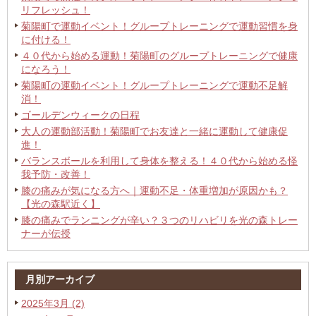
リフレッシュ！
菊陽町で運動イベント！グループトレーニングで運動習慣を身
に付ける！
４０代から始める運動！菊陽町のグループトレーニングで健康
になろう！
菊陽町の運動イベント！グループトレーニングで運動不足解
消！
ゴールデンウィークの日程
大人の運動部活動！菊陽町でお友達と一緒に運動して健康促
進！
バランスボールを利用して身体を整える！４０代から始める怪
我予防・改善！
膝の痛みが気になる方へ｜運動不足・体重増加が原因かも？
【光の森駅近く】
膝の痛みでランニングが辛い？３つのリハビリを光の森トレー
ナーが伝授
月別アーカイブ
2025年3月 (2)