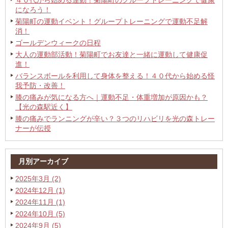
４０代から始める運動！菊陽町のグループトレーニングで健康
になろう！
菊陽町の運動イベント！グループトレーニングで運動不足解
消！
ゴールデンウィークの日程
大人の運動部活動！菊陽町でお友達と一緒に運動して健康促
進！
バランスボールを利用して身体を整える！４０代から始める怪
我予防・改善！
膝の痛みが気になる方へ｜運動不足・体重増加が原因かも？
【光の森駅近く】
膝の痛みでランニングが辛い？３つのリハビリを光の森トレー
ナーが伝授
月別アーカイブ
2025年3月 (2)
2024年12月 (1)
2024年11月 (1)
2024年10月 (5)
2024年9月 (5)