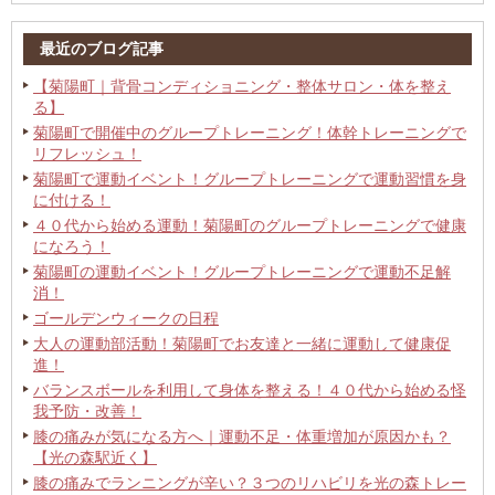
最近のブログ記事
【菊陽町｜背骨コンディショニング・整体サロン・体を整え
る】
菊陽町で開催中のグループトレーニング！体幹トレーニングで
リフレッシュ！
菊陽町で運動イベント！グループトレーニングで運動習慣を身
に付ける！
４０代から始める運動！菊陽町のグループトレーニングで健康
になろう！
菊陽町の運動イベント！グループトレーニングで運動不足解
消！
ゴールデンウィークの日程
大人の運動部活動！菊陽町でお友達と一緒に運動して健康促
進！
バランスボールを利用して身体を整える！４０代から始める怪
我予防・改善！
膝の痛みが気になる方へ｜運動不足・体重増加が原因かも？
【光の森駅近く】
膝の痛みでランニングが辛い？３つのリハビリを光の森トレー