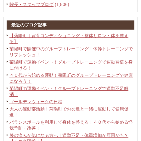
院長・スタッフブログ
(1,506)
最近のブログ記事
【菊陽町｜背骨コンディショニング・整体サロン・体を整え
る】
菊陽町で開催中のグループトレーニング！体幹トレーニングで
リフレッシュ！
菊陽町で運動イベント！グループトレーニングで運動習慣を身
に付ける！
４０代から始める運動！菊陽町のグループトレーニングで健康
になろう！
菊陽町の運動イベント！グループトレーニングで運動不足解
消！
ゴールデンウィークの日程
大人の運動部活動！菊陽町でお友達と一緒に運動して健康促
進！
バランスボールを利用して身体を整える！４０代から始める怪
我予防・改善！
膝の痛みが気になる方へ｜運動不足・体重増加が原因かも？