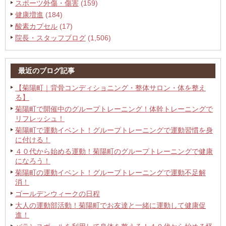
スポーツ外傷・傷害
(159)
健康増進
(184)
酸素カプセル
(17)
院長・スタッフブログ
(1,506)
最近のブログ記事
【菊陽町｜背骨コンディショニング・整体サロン・体を整え
る】
菊陽町で開催中のグループトレーニング！体幹トレーニングで
リフレッシュ！
菊陽町で運動イベント！グループトレーニングで運動習慣を身
に付ける！
４０代から始める運動！菊陽町のグループトレーニングで健康
になろう！
菊陽町の運動イベント！グループトレーニングで運動不足解
消！
ゴールデンウィークの日程
大人の運動部活動！菊陽町でお友達と一緒に運動して健康促
進！