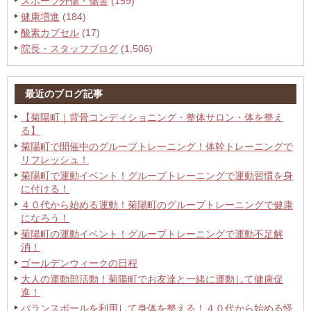
スポーツ外傷・傷害
(159)
健康増進
(184)
酸素カプセル
(17)
院長・スタッフブログ
(1,506)
最近のブログ記事
【菊陽町｜背骨コンディショニング・整体サロン・体を整え
る】
菊陽町で開催中のグループトレーニング！体幹トレーニングで
リフレッシュ！
菊陽町で運動イベント！グループトレーニングで運動習慣を身
に付ける！
４０代から始める運動！菊陽町のグループトレーニングで健康
になろう！
菊陽町の運動イベント！グループトレーニングで運動不足解
消！
ゴールデンウィークの日程
大人の運動部活動！菊陽町でお友達と一緒に運動して健康促
進！
バランスボールを利用して身体を整える！４０代から始める怪