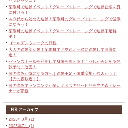
リフレッシュ！
菊陽町で運動イベント！グループトレーニングで運動習慣を身
に付ける！
４０代から始める運動！菊陽町のグループトレーニングで健康
になろう！
菊陽町の運動イベント！グループトレーニングで運動不足解
消！
ゴールデンウィークの日程
大人の運動部活動！菊陽町でお友達と一緒に運動して健康促
進！
バランスボールを利用して身体を整える！４０代から始める怪
我予防・改善！
膝の痛みが気になる方へ｜運動不足・体重増加が原因かも？
【光の森駅近く】
膝の痛みでランニングが辛い？３つのリハビリを光の森トレー
ナーが伝授
月別アーカイブ
2026年3月 (1)
2025年7月 (1)