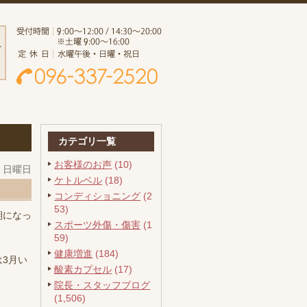
カテゴリ一覧
お客様のお声
(10)
日 日曜日
ケトルベル
(18)
コンディショニング
(2
53)
期になっ
スポーツ外傷・傷害
(1
59)
健康増進
(184)
3月い
酸素カプセル
(17)
院長・スタッフブログ
(1,506)