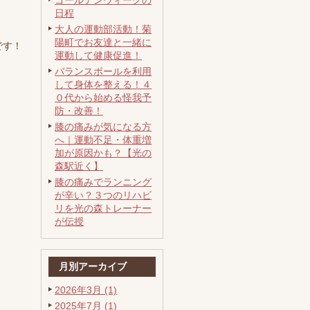
ゴールデンウィークの
日程
大人の運動部活動！菊
陽町でお友達と一緒に
です！
運動して健康促進！
バランスボールを利用
して身体を整える！４
０代から始める怪我予
防・改善！
膝の痛みが気になる方
へ｜運動不足・体重増
加が原因かも？【光の
森駅近く】
膝の痛みでランニング
が辛い？３つのリハビ
リを光の森トレーナー
が伝授
月別アーカイブ
2026年3月 (1)
2025年7月 (1)