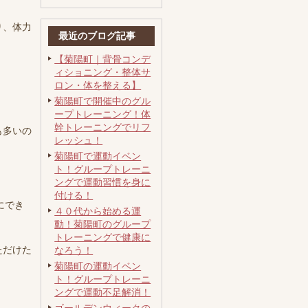
り、体力
最近のブログ記事
【菊陽町｜背骨コンデ
ィショニング・整体サ
ロン・体を整える】
菊陽町で開催中のグル
ープトレーニング！体
幹トレーニングでリフ
も多いの
レッシュ！
菊陽町で運動イベン
ト！グループトレーニ
ングで運動習慣を身に
付ける！
にでき
４０代から始める運
動！菊陽町のグループ
トレーニングで健康に
ただけた
なろう！
菊陽町の運動イベン
ト！グループトレーニ
ングで運動不足解消！