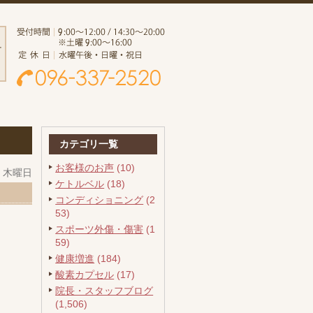
カテゴリ一覧
お客様のお声
(10)
日 木曜日
ケトルベル
(18)
コンディショニング
(2
53)
スポーツ外傷・傷害
(1
59)
健康増進
(184)
酸素カプセル
(17)
院長・スタッフブログ
(1,506)