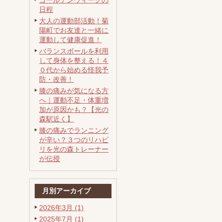
ゴールデンウィークの
日程
大人の運動部活動！菊
陽町でお友達と一緒に
運動して健康促進！
バランスボールを利用
して身体を整える！４
０代から始める怪我予
防・改善！
膝の痛みが気になる方
へ｜運動不足・体重増
加が原因かも？【光の
森駅近く】
膝の痛みでランニング
が辛い？３つのリハビ
リを光の森トレーナー
が伝授
月別アーカイブ
2026年3月 (1)
2025年7月 (1)