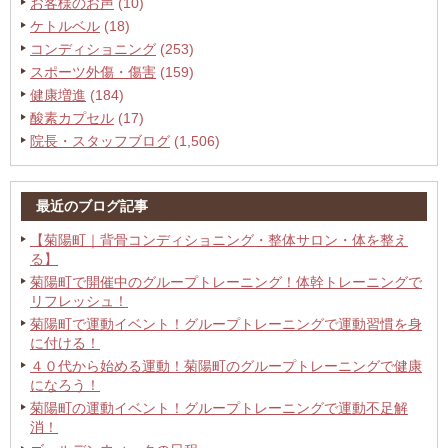
お客様のお声
(10)
ケトルベル
(18)
コンディショニング
(253)
スポーツ外傷・傷害
(159)
健康増進
(184)
酸素カプセル
(17)
院長・スタッフブログ
(1,506)
最近のブログ記事
【菊陽町｜背骨コンディショニング・整体サロン・体を整え
る】
菊陽町で開催中のグループトレーニング！体幹トレーニングで
リフレッシュ！
菊陽町で運動イベント！グループトレーニングで運動習慣を身
に付ける！
４０代から始める運動！菊陽町のグループトレーニングで健康
になろう！
菊陽町の運動イベント！グループトレーニングで運動不足解
消！