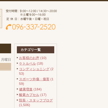
カテゴリ一覧
お客様のお声
(10)
日 月曜日
ケトルベル
(18)
コンディショニング
(2
53)
スポーツ外傷・傷害
(1
59)
健康増進
(184)
酸素カプセル
(17)
院長・スタッフブログ
(1,506)