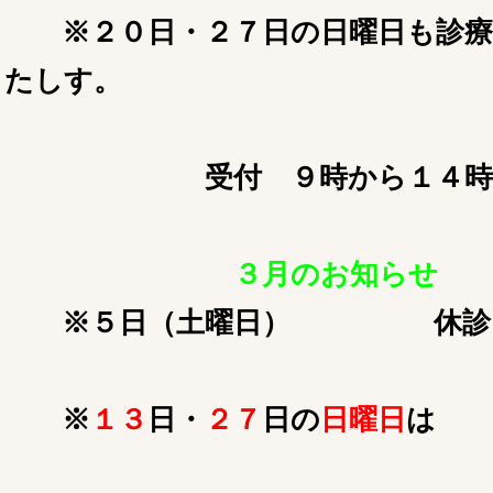
※２０日・２７日の日曜日も診療
たしす。
受付 ９時から１４時
３月のお知らせ
※５日（土曜日） 休診
※
１３
日・
２７
日の
日曜日
は