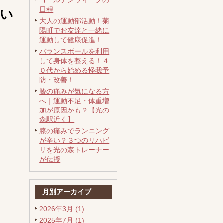
ゴールデンウィークの
日程
い
大人の運動部活動！菊
陽町でお友達と一緒に
運動して健康促進！
バランスボールを利用
して身体を整える！４
０代から始める怪我予
防・改善！
膝の痛みが気になる方
へ｜運動不足・体重増
加が原因かも？【光の
森駅近く】
膝の痛みでランニング
が辛い？３つのリハビ
リを光の森トレーナー
が伝授
月別アーカイブ
2026年3月 (1)
2025年7月 (1)