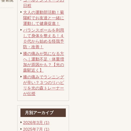
ト整骨院
ゴールデンウィークの
日程
大人の運動部活動！菊
陽町でお友達と一緒に
運動して健康促進！
バランスボールを利用
して身体を整える！４
０代から始める怪我予
防・改善！
膝の痛みが気になる方
へ｜運動不足・体重増
加が原因かも？【光の
森駅近く】
膝の痛みでランニング
が辛い？３つのリハビ
リを光の森トレーナー
が伝授
月別アーカイブ
2026年3月 (1)
2025年7月 (1)