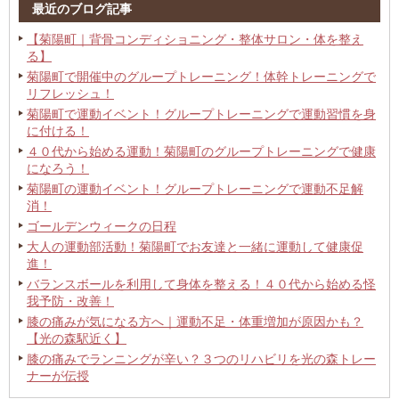
最近のブログ記事
【菊陽町｜背骨コンディショニング・整体サロン・体を整え
る】
菊陽町で開催中のグループトレーニング！体幹トレーニングで
リフレッシュ！
菊陽町で運動イベント！グループトレーニングで運動習慣を身
に付ける！
４０代から始める運動！菊陽町のグループトレーニングで健康
になろう！
菊陽町の運動イベント！グループトレーニングで運動不足解
消！
ゴールデンウィークの日程
大人の運動部活動！菊陽町でお友達と一緒に運動して健康促
進！
バランスボールを利用して身体を整える！４０代から始める怪
我予防・改善！
膝の痛みが気になる方へ｜運動不足・体重増加が原因かも？
【光の森駅近く】
膝の痛みでランニングが辛い？３つのリハビリを光の森トレー
ナーが伝授