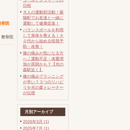
ゴールデンウィークの
日程
大人の運動部活動！菊
陽町でお友達と一緒に
整骨院
運動して健康促進！
バランスボールを利用
して身体を整える！４
ト整骨院
０代から始める怪我予
防・改善！
膝の痛みが気になる方
へ｜運動不足・体重増
加が原因かも？【光の
森駅近く】
膝の痛みでランニング
が辛い？３つのリハビ
リを光の森トレーナー
が伝授
月別アーカイブ
2026年3月 (1)
2025年7月 (1)