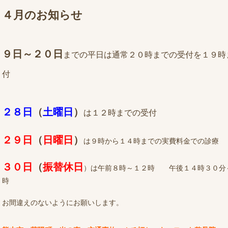
４月のお知らせ
９日～２０日
までの平日は通常２０時までの受付を１９時
付
２８日
（
土曜日
）
は１２時までの受付
２９日
（
日曜日
）
は９時から１４時までの実費料金での診療
３０日
（
振替休日
）は午前８時～１２時 午後１４時３０分
時
お間違えのないようにお願いします。