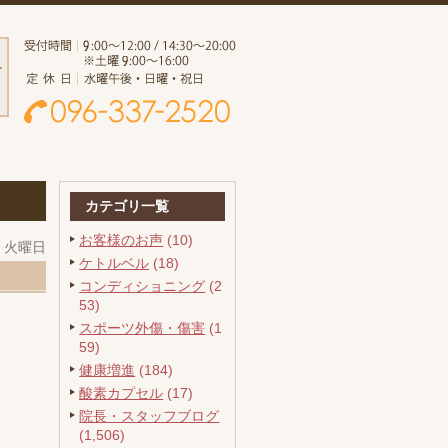
カテゴリ一覧
お客様のお声
(10)
日 火曜日
ケトルベル
(18)
コンディショニング
(2
53)
スポーツ外傷・傷害
(1
59)
健康増進
(184)
酸素カプセル
(17)
院長・スタッフブログ
(1,506)