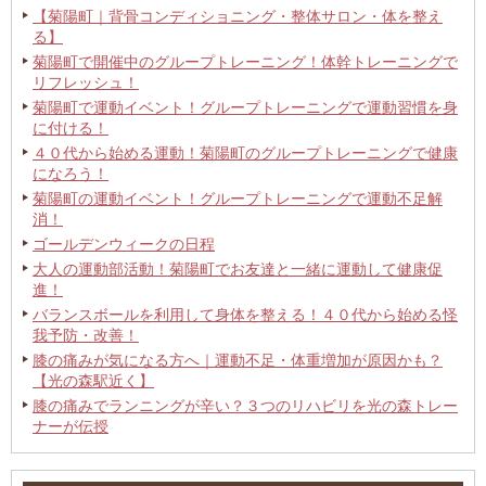
【菊陽町｜背骨コンディショニング・整体サロン・体を整え
る】
菊陽町で開催中のグループトレーニング！体幹トレーニングで
リフレッシュ！
菊陽町で運動イベント！グループトレーニングで運動習慣を身
に付ける！
４０代から始める運動！菊陽町のグループトレーニングで健康
になろう！
菊陽町の運動イベント！グループトレーニングで運動不足解
消！
ゴールデンウィークの日程
大人の運動部活動！菊陽町でお友達と一緒に運動して健康促
進！
バランスボールを利用して身体を整える！４０代から始める怪
我予防・改善！
膝の痛みが気になる方へ｜運動不足・体重増加が原因かも？
【光の森駅近く】
膝の痛みでランニングが辛い？３つのリハビリを光の森トレー
ナーが伝授