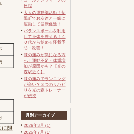
ゴールデンウィークの
る
日程
大人の運動部活動！菊
陽町でお友達と一緒に
運動して健康促進！
バランスボールを利用
して身体を整える！４
０代から始める怪我予
防・改善！
下
膝の痛みが気になる方
へ｜運動不足・体重増
円
加が原因かも？【光の
森駅近く】
膝の痛みでランニング
が辛い？３つのリハビ
リを光の森トレーナー
が伝授
月別アーカイブ
円
2026年3月 (1)
スに限
2025年7月 (1)