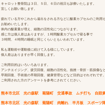
キャロット整骨院は３日、５日、６日の祝日も診療いたします。
宜しくお願い致します。
疲れている方やこれから遠出をされる方などに酸素カプセルのご利用
お勧めいたします。
体内の酸素量が増え、細胞の活性化につながります。
感じ方は個人差はありますが、１時間酸素カプセルで寝る事で
３時間、４時間の睡眠と同じくらいともいわれています。
私も運動前や運動後に続けて入る様にしています。
個人差はありますが早く回復します。
ご利用目的はいろいろあります。
アンチエイジング、疲労回復、細胞の活性化、捻挫・骨折・筋損傷な
早期回復、手術後の早期回復、健康管理などなど目的はそれぞれです
ご利用された方のアンケートを参考にされてください。
熊本市北区 光の森駅 菊陽町 交通事故 ムチ打ち 自賠
熊本市北区 光の森駅 菊陽町 肉離れ 半月板 スポーツ