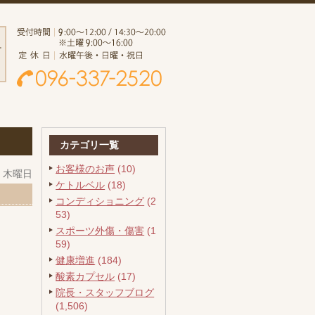
カテゴリ一覧
お客様のお声
(10)
日 木曜日
ケトルベル
(18)
コンディショニング
(2
53)
スポーツ外傷・傷害
(1
59)
健康増進
(184)
酸素カプセル
(17)
院長・スタッフブログ
(1,506)