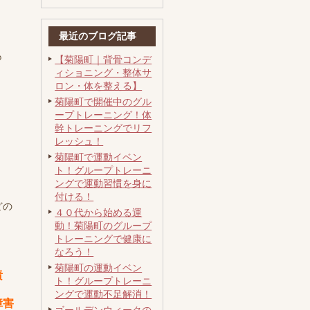
最近のブログ記事
も
【菊陽町｜背骨コンデ
ィショニング・整体サ
ロン・体を整える】
菊陽町で開催中のグル
ープトレーニング！体
幹トレーニングでリフ
レッシュ！
菊陽町で運動イベン
ト！グループトレーニ
ングで運動習慣を身に
付ける！
どの
４０代から始める運
。
動！菊陽町のグループ
トレーニングで健康に
なろう！
菊陽町の運動イベン
責
ト！グループトレーニ
ングで運動不足解消！
障害