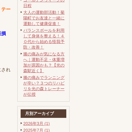
ゴールデンウィークの
日程
 テー
大人の運動部活動！菊
陽町でお友達と一緒に
運動して健康促進！
バランスボールを利用
板損
して身体を整える！４
０代から始める怪我予
防・改善！
膝の痛みが気になる方
へ｜運動不足・体重増
加が原因かも？【光の
にされ
森駅近く】
膝の痛みでランニング
が辛い？３つのリハビ
リを光の森トレーナー
が伝授
月別アーカイブ
2026年3月 (1)
2025年7月 (1)