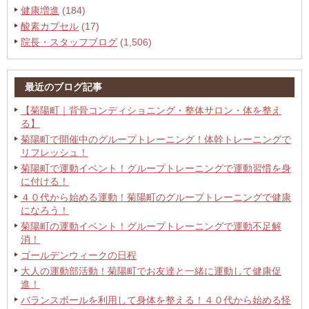
健康増進
(184)
酸素カプセル
(17)
院長・スタッフブログ
(1,506)
最近のブログ記事
【菊陽町｜背骨コンディショニング・整体サロン・体を整え
る】
菊陽町で開催中のグループトレーニング！体幹トレーニングで
リフレッシュ！
菊陽町で運動イベント！グループトレーニングで運動習慣を身
に付ける！
４０代から始める運動！菊陽町のグループトレーニングで健康
になろう！
菊陽町の運動イベント！グループトレーニングで運動不足解
消！
ゴールデンウィークの日程
大人の運動部活動！菊陽町でお友達と一緒に運動して健康促
進！
バランスボールを利用して身体を整える！４０代から始める怪