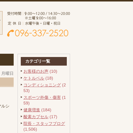
カテゴリ一覧
お客様のお声
(10)
日 月曜日
ケトルベル
(18)
コンディショニング
(2
53)
スポーツ外傷・傷害
(1
59)
マルシ
健康増進
(184)
酸素カプセル
(17)
院長・スタッフブログ
(1,506)