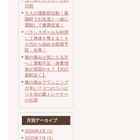
ゴールデンウィークの
日程
大人の運動部活動！菊
陽町でお友達と一緒に
運動して健康促進！
バランスボールを利用
して身体を整える！４
０代から始める怪我予
防・改善！
膝の痛みが気になる方
へ｜運動不足・体重増
加が原因かも？【光の
森駅近く】
膝の痛みでランニング
が辛い？３つのリハビ
リを光の森トレーナー
が伝授
月別アーカイブ
2026年3月 (1)
2025年7月 (1)