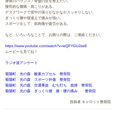
身体のバランス・骨盤の歪を整えたい。
慢性的な腰痛・肩こりがある。
デスクワークで背中の張りがなかなかスッキリしない。
ぎっくり腰や寝違えで痛みが強い。
スポーツをして、筋肉痛や疲労がある。
など、いろいろなことで、お困りの際は、ご連絡ください。
https://www.youtube.com/watch?v=ieQFYGUJswE
ムービーも見てね！
ラジオ波アンケート
菊陽町 光の森 酸素カプセル 整骨院
菊陽町 光の森 スポーツ外傷 整骨院
菊陽町 光の森 交通事故 むち打ち 捻挫 整骨院
菊陽町 光の森 ぎっくり腰 膝・腰の痛み 整骨院
投稿者
キャロット整骨院