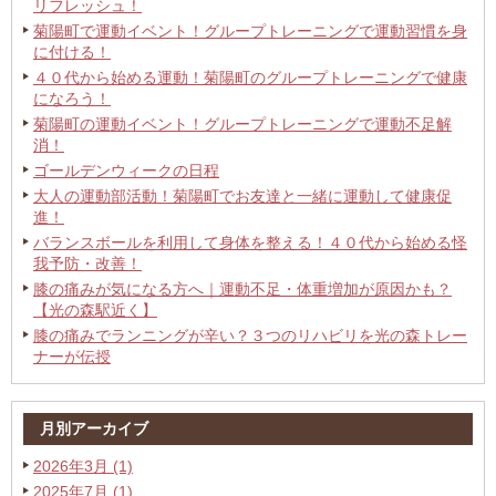
リフレッシュ！
菊陽町で運動イベント！グループトレーニングで運動習慣を身
に付ける！
４０代から始める運動！菊陽町のグループトレーニングで健康
になろう！
菊陽町の運動イベント！グループトレーニングで運動不足解
消！
ゴールデンウィークの日程
大人の運動部活動！菊陽町でお友達と一緒に運動して健康促
進！
バランスボールを利用して身体を整える！４０代から始める怪
我予防・改善！
膝の痛みが気になる方へ｜運動不足・体重増加が原因かも？
【光の森駅近く】
膝の痛みでランニングが辛い？３つのリハビリを光の森トレー
ナーが伝授
月別アーカイブ
2026年3月 (1)
2025年7月 (1)