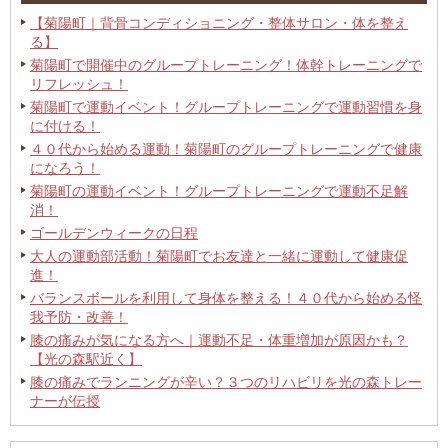
【菊陽町｜背骨コンディショニング・整体サロン・体を整え
る】
菊陽町で開催中のグループトレーニング！体幹トレーニングで
リフレッシュ！
菊陽町で運動イベント！グループトレーニングで運動習慣を身
に付ける！
４０代から始める運動！菊陽町のグループトレーニングで健康
になろう！
菊陽町の運動イベント！グループトレーニングで運動不足解
消！
ゴールデンウィークの日程
大人の運動部活動！菊陽町でお友達と一緒に運動して健康促
進！
バランスボールを利用して身体を整える！４０代から始める怪
我予防・改善！
膝の痛みが気になる方へ｜運動不足・体重増加が原因かも？
【光の森駅近く】
膝の痛みでランニングが辛い？３つのリハビリを光の森トレー
ナーが伝授