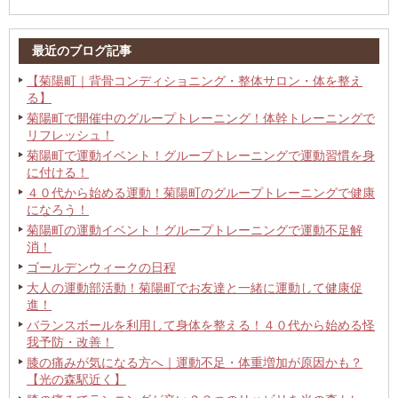
最近のブログ記事
【菊陽町｜背骨コンディショニング・整体サロン・体を整え
る】
菊陽町で開催中のグループトレーニング！体幹トレーニングで
リフレッシュ！
菊陽町で運動イベント！グループトレーニングで運動習慣を身
に付ける！
４０代から始める運動！菊陽町のグループトレーニングで健康
になろう！
菊陽町の運動イベント！グループトレーニングで運動不足解
消！
ゴールデンウィークの日程
大人の運動部活動！菊陽町でお友達と一緒に運動して健康促
進！
バランスボールを利用して身体を整える！４０代から始める怪
我予防・改善！
膝の痛みが気になる方へ｜運動不足・体重増加が原因かも？
【光の森駅近く】