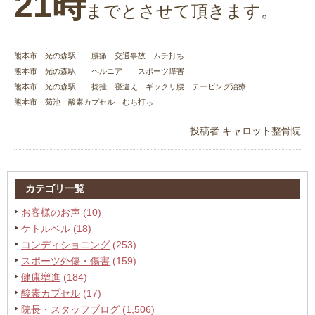
21時
までとさせて頂きます。
熊本市 光の森駅 腰痛 交通事故 ムチ打ち
熊本市 光の森駅 ヘルニア スポーツ障害
熊本市 光の森駅 捻挫 寝違え ギックリ腰 テーピング治療
熊本市 菊池 酸素カプセル むち打ち
投稿者
キャロット整骨院
カテゴリ一覧
お客様のお声
(10)
ケトルベル
(18)
コンディショニング
(253)
スポーツ外傷・傷害
(159)
健康増進
(184)
酸素カプセル
(17)
院長・スタッフブログ
(1,506)