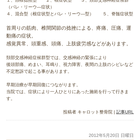
１、頚椎捻挫型 ２、根症状型 ３、頚部交感神経症候群
（バレ・リーウ―症状）
４、混合型（根症状型とバレ・リーウ―型） ５、脊髄症状型
首周りの筋肉、椎間関節の捻挫による、疼痛、圧痛、運
動痛の症状。
感覚異常、頭重感、頭痛、上肢疲労感などがあります。
頚部交感神経症候群型では、交感神経の緊張により
後頭部痛、めまい、耳鳴り、視力障害、夜間の上肢のシビレなど
不定愁訴で起こる事があります。
早期治療が早期回復につながります。
当院では、症状により一人ひとりにあった施術を行って行きま
す。
投稿者
キャロット整骨院
|
記事URL
2012年5月20日 日曜日