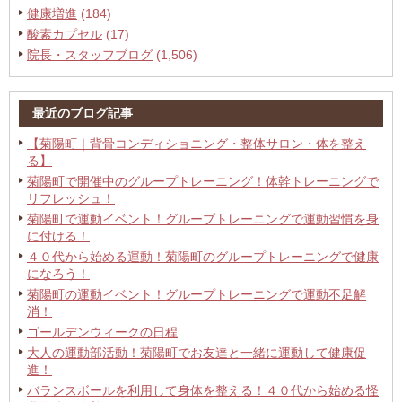
健康増進
(184)
酸素カプセル
(17)
院長・スタッフブログ
(1,506)
最近のブログ記事
【菊陽町｜背骨コンディショニング・整体サロン・体を整え
る】
菊陽町で開催中のグループトレーニング！体幹トレーニングで
リフレッシュ！
菊陽町で運動イベント！グループトレーニングで運動習慣を身
に付ける！
４０代から始める運動！菊陽町のグループトレーニングで健康
になろう！
菊陽町の運動イベント！グループトレーニングで運動不足解
消！
ゴールデンウィークの日程
大人の運動部活動！菊陽町でお友達と一緒に運動して健康促
進！
バランスボールを利用して身体を整える！４０代から始める怪