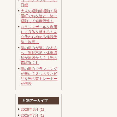
ゴールデンウィークの
日程
大人の運動部活動！菊
陽町でお友達と一緒に
運動して健康促進！
バランスボールを利用
して身体を整える！４
０代から始める怪我予
防・改善！
膝の痛みが気になる方
へ｜運動不足・体重増
加が原因かも？【光の
森駅近く】
膝の痛みでランニング
が辛い？３つのリハビ
リを光の森トレーナー
が伝授
月別アーカイブ
2026年3月 (1)
2025年7月 (1)