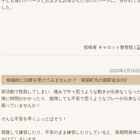
子ども達のスペースとお父さんお母さんたちのスペースに、分かれて
した。
投稿者
キャロット整骨院
|
2023年2月10
積極的に治療を受けてみませんか？ 菊陽町光の森駅徒歩3分
部活動で怪我してしまい、痛みで中々思うような動きが出来なくなっ
帰に時間がかかったり、復帰しても不安で思うようなプレーが出来な
困っていませんか！
そんな不安を早くふっとばそう！
我慢して練習したり、不安のまま練習したりしていると、長期間身体
かけてしまいます。