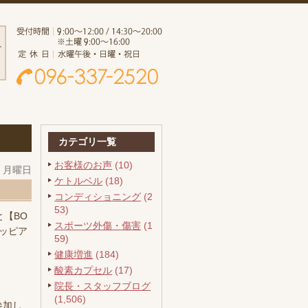
カテゴリ一覧
お客様のお声
(10)
日 月曜日
ケトルベル
(18)
コンディショニング
(2
53)
【BO
スポーツ外傷・傷害
(1
ロッピア
59)
健康増進
(184)
酸素カプセル
(17)
院長・スタッフブログ
(1,506)
参加し