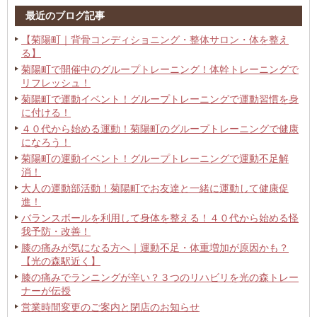
最近のブログ記事
【菊陽町｜背骨コンディショニング・整体サロン・体を整え
る】
菊陽町で開催中のグループトレーニング！体幹トレーニングで
リフレッシュ！
菊陽町で運動イベント！グループトレーニングで運動習慣を身
に付ける！
４０代から始める運動！菊陽町のグループトレーニングで健康
になろう！
菊陽町の運動イベント！グループトレーニングで運動不足解
消！
大人の運動部活動！菊陽町でお友達と一緒に運動して健康促
進！
バランスボールを利用して身体を整える！４０代から始める怪
我予防・改善！
膝の痛みが気になる方へ｜運動不足・体重増加が原因かも？
【光の森駅近く】
膝の痛みでランニングが辛い？３つのリハビリを光の森トレー
ナーが伝授
営業時間変更のご案内と閉店のお知らせ