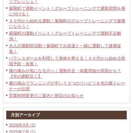
リフレッシュ！
菊陽町で運動イベント！グループトレーニングで運動習慣を身
に付ける！
４０代から始める運動！菊陽町のグループトレーニングで健康
になろう！
菊陽町の運動イベント！グループトレーニングで運動不足解
消！
大人の運動部活動！菊陽町でお友達と一緒に運動して健康促
進！
バランスボールを利用して身体を整える！４０代から始める怪
我予防・改善！
膝の痛みが気になる方へ｜運動不足・体重増加が原因かも？
【光の森駅近く】
膝の痛みでランニングが辛い？３つのリハビリを光の森トレー
ナーが伝授
営業時間変更のご案内と閉店のお知らせ
月別アーカイブ
2026年3月 (1)
2025年7月 (1)