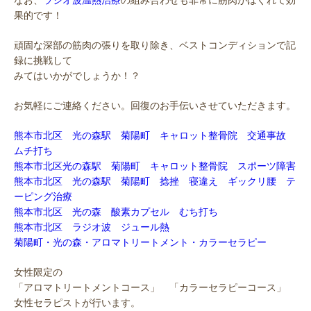
なお、
ラジオ波温熱治療
の組み合わせも非常に筋肉がほぐれて効
果的です！
頑固な深部の筋肉の張りを取り除き、ベストコンディションで記
録に挑戦して
みてはいかがでしょうか！？
お気軽にご連絡ください。回復のお手伝いさせていただきます。
熊本市北区 光の森駅 菊陽町 キャロット整骨院 交通事故
ムチ打ち
熊本市北区光の森駅 菊陽町 キャロット整骨院 スポーツ障害
熊本市北区 光の森駅 菊陽町 捻挫 寝違え ギックリ腰 テ
ーピング治療
熊本市北区 光の森 酸素カプセル むち打ち
熊本市北区 ラジオ波 ジュール熱
菊陽町・光の森・アロマトリートメント・カラーセラピー
女性限定の
「アロマトリートメントコース」 「カラーセラピーコース」
女性セラピストが行います。