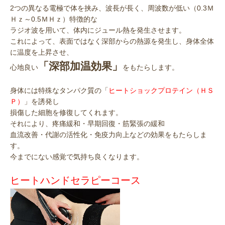
2つの異なる電極で体を挟み、波長が長く、周波数が低い（0.3Ｍ
Ｈｚ～0.5ＭＨｚ）特徴的な
ラジオ波を用いて、体内にジュール熱を発生させます。
これによって、表面ではなく深部からの熱源を発生し、身体全体
に温度を上昇させ、
「
深部加温効果
」
心地良い
をもたらします。
身体には特殊なタンパク質の「
ヒートショックプロテイン（ＨＳ
Ｐ）
」を誘発し
損傷した細胞を修復してくれます。
それにより、疼痛緩和・早期回復・筋緊張の緩和
血流改善・代謝の活性化・免疫力向上などの効果をもたらしま
す。
今までにない感覚で気持ち良くなります。
ヒートハンドセラピーコース