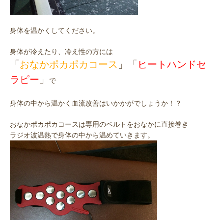
身体を温かくしてください。
身体が冷えたり、冷え性の方には
「
おなかポカポカコース
」「
ヒートハンドセ
ラピー
」
で
身体の中から温かく血流改善はいかかがでしょうか！？
おなかポカポカコースは専用のベルトをおなかに直接巻き
ラジオ波温熱で身体の中から温めていきます。