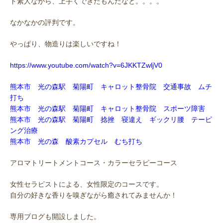
ド素人ながら、上手くできたもんだなと。。。。
なかなかの評判です。
やっぱり、物造りは楽しいですね！
https://www.youtube.com/watch?v=6JKKTZwljV0
熊本市 光の森駅 菊陽町 キャロット整骨院 交通事故 ムチ
打ち
熊本市 光の森駅 菊陽町 キャロット整骨院 スポーツ障害
熊本市 光の森駅 菊陽町 捻挫 寝違え ギックリ腰 テーピ
ング治療
熊本市 光の森 酸素カプセル むち打ち
アロマトリートメントコース・カラーセラピーコース
女性セラピストによる、女性限定のコースです。
自分の好きな香りを嗅ぎながら癒されてみませんか！
専用ブログも開設しました。