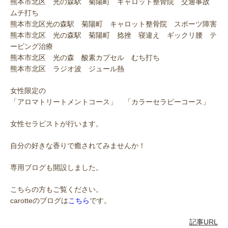
熊本市北区 光の森駅 菊陽町 キャロット整骨院 交通事故
ムチ打ち
熊本市北区光の森駅 菊陽町 キャロット整骨院 スポーツ障害
熊本市北区 光の森駅 菊陽町 捻挫 寝違え ギックリ腰 テ
ーピング治療
熊本市北区 光の森 酸素カプセル むち打ち
熊本市北区 ラジオ波 ジュール熱
女性限定の
「アロマトリートメントコース」 「カラーセラピーコース」
女性セラピストが行います。
自分の好きな香りで癒されてみませんか！
専用ブログも開設しました。
こちらの方もご覧ください。
carotteのブログは
こちら
です。
記事URL