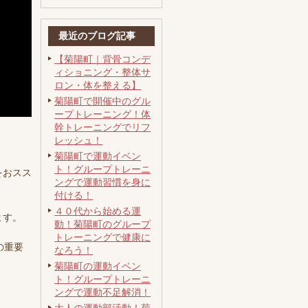
最近のブログ記事
【菊陽町｜背骨コンデ
ィショニング・整体サ
ロン・体を整える】
菊陽町で開催中のグル
ープトレーニング！体
幹トレーニングでリフ
レッシュ！
菊陽町で運動イベン
ト！グループトレーニ
をおスス
ングで運動習慣を身に
付ける！
４０代から始める運
ます。
動！菊陽町のグループ
トレーニングで健康に
の重要
なろう！
菊陽町の運動イベン
ト！グループトレーニ
ングで運動不足解消！