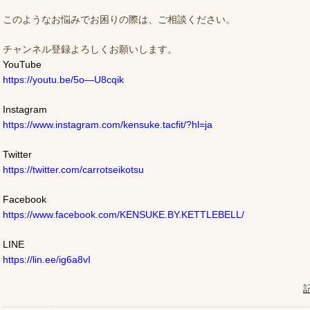
このようなお悩みでお困りの際は、ご相談ください。
チャンネル登録よろしくお願いします。
YouTube
https://youtu.be/5o—U8cqik
Instagram
https://www.instagram.com/kensuke.tacfit/?hl=ja
Twitter
https://twitter.com/carrotseikotsu
Facebook
https://www.facebook.com/KENSUKE.BY.KETTLEBELL/
LINE
https://lin.ee/ig6a8vI