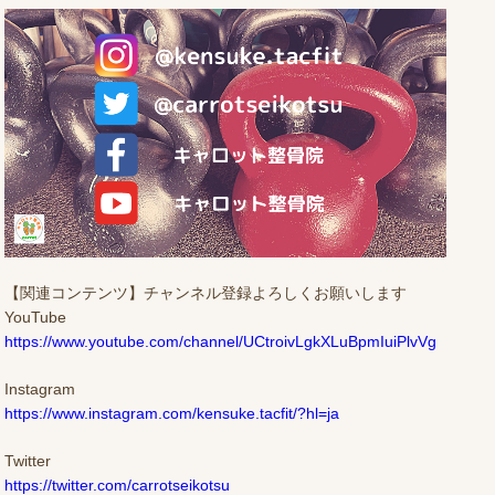
【関連コンテンツ】チャンネル登録よろしくお願いします
YouTube
https://www.youtube.com/channel/UCtroivLgkXLuBpmIuiPlvVg
Instagram
https://www.instagram.com/kensuke.tacfit/?hl=ja
Twitter
https://twitter.com/carrotseikotsu