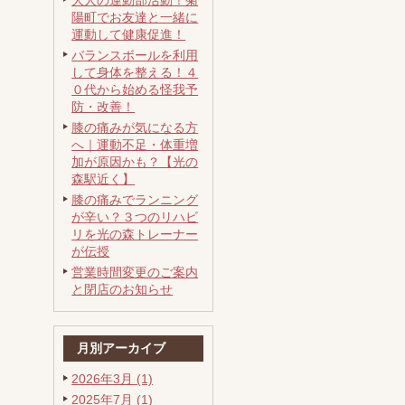
大人の運動部活動！菊
陽町でお友達と一緒に
運動して健康促進！
バランスボールを利用
して身体を整える！４
０代から始める怪我予
防・改善！
膝の痛みが気になる方
へ｜運動不足・体重増
加が原因かも？【光の
森駅近く】
膝の痛みでランニング
が辛い？３つのリハビ
リを光の森トレーナー
が伝授
営業時間変更のご案内
と閉店のお知らせ
月別アーカイブ
2026年3月 (1)
2025年7月 (1)