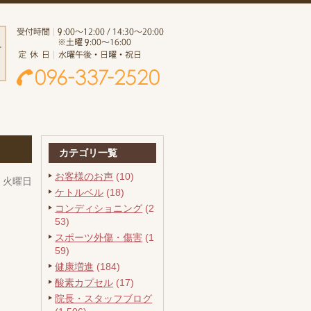
カテゴリ一覧
お客様のお声
(10)
日 火曜日
ケトルベル
(18)
コンディショニング
(2
53)
スポーツ外傷・傷害
(1
59)
健康増進
(184)
酸素カプセル
(17)
院長・スタッフブログ