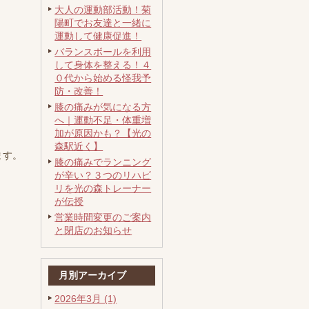
大人の運動部活動！菊
陽町でお友達と一緒に
運動して健康促進！
バランスボールを利用
して身体を整える！４
０代から始める怪我予
防・改善！
膝の痛みが気になる方
へ｜運動不足・体重増
加が原因かも？【光の
森駅近く】
ます。
膝の痛みでランニング
が辛い？３つのリハビ
リを光の森トレーナー
が伝授
営業時間変更のご案内
と閉店のお知らせ
月別アーカイブ
2026年3月 (1)