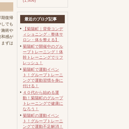
(1,506)
早期復帰
最近のブログ記事
少しでも
【菊陽町｜背骨コンデ
り施術や
ィショニング・整体サ
違和感が
ロン・体を整える】
。まずは
菊陽町で開催中のグル
ープトレーニング！体
幹トレーニングでリフ
レッシュ！
菊陽町で運動イベン
ト！グループトレーニ
ングで運動習慣を身に
付ける！
４０代から始める運
動！菊陽町のグループ
トレーニングで健康に
なろう！
菊陽町の運動イベン
ト！グループトレーニ
ングで運動不足解消！